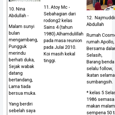
11. Atoy Mc -
10. Nina
Sebahagian dari
Abdullah -
12. Najmuddi
rodong2 kelas
Abdullah
Malam sunyi
Sains 4 (tahun
bulan
1980).Alhamdulillah
Rumah Cosm
mengambang,
pada masa reunion
rumah Apollo,
Pungguk
pada Julai 2010.
Bersama dala
merindu
Koi masih kekal
Selasih,
berhati duka,
tinggi.
Barang benda
Sejak wabak
selalu follow,
datang
Ikatan selama
bertandang,
sumbangsih.
Lama tiada
* kelas 5 Sela
bersua muka.
1986 semasa 
Yang berdiri
makan malam
sebelah saya
sempena 50 t