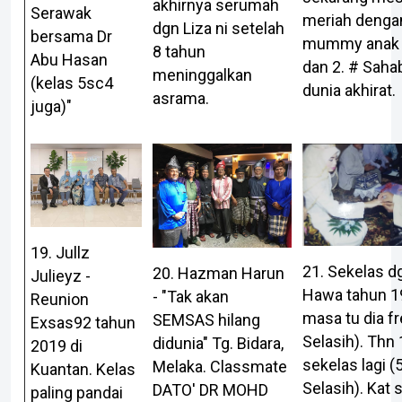
akhirnya serumah
Serawak
meriah denga
dgn Liza ni setelah
bersama Dr
mummy anak 
8 tahun
Abu Hasan
dan 2. # Saha
meninggalkan
(kelas 5sc4
dunia akhirat.
asrama.
juga)"
19. Jullz
21. Sekelas dg
20. Hazman Harun
Julieyz -
Hawa tahun 1
- "Tak akan
Reunion
masa tu dia f
SEMSAS hilang
Exsas92 tahun
Selasih). Thn
didunia" Tg. Bidara,
2019 di
sekelas lagi (
Melaka. Classmate
Kuantan. Kelas
Selasih). Kat 
DATO' DR MOHD
paling pandai