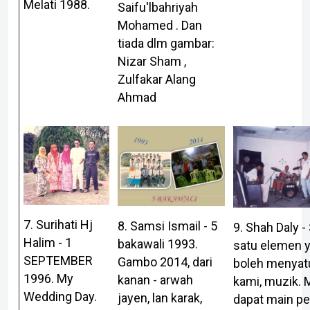
Melati 1988.
Saifu'lbahriyah
Mohamed . Dan
tiada dlm gambar:
Nizar Sham ,
Zulfakar Alang
Ahmad
7. Surihati Hj
8. Samsi Ismail - 5
9. Shah Daly -
Halim - 1
bakawali 1993.
satu elemen 
SEPTEMBER
Gambo 2014, dari
boleh menyat
1996. My
kanan - arwah
kami, muzik. 
Wedding Day.
jayen, lan karak,
dapat main p