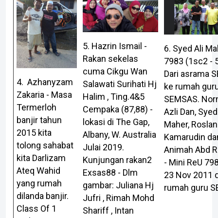
5. Hazrin Ismail -
6. Syed Ali Ma
Rakan sekelas
7983 (1sc2 - 
cuma Cikgu Wan
Dari asrama 
4. Azhanyzam
Salawati Surihati Hj
ke rumah gur
Zakaria - Masa
Halim , Ting.4&5
SEMSAS. Norn
Termerloh
Cempaka (87,88) -
Azli Dan, Syed 
banjir tahun
lokasi di The Gap,
Maher, Roslan
2015 kita
Albany, W. Australia
Kamarudin da
tolong sahabat
Julai 2019.
Animah Abd 
kita Darlizam
Kunjungan rakan2
- Mini ReU 79
Ateq Wahid
Exsas88 - Dlm
23 Nov 2011 d
yang rumah
gambar: Juliana Hj
rumah guru 
dilanda banjir.
Jufri , Rimah Mohd
Class Of 1
Shariff , Intan