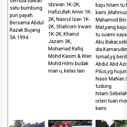
semula bawah
Idzwan 1K-2K,
baju hitam tu
satu bumbung
Hafizullah Amin 1K-
kami ,Mahmu
pun payah.
2K, Nasrul Izan 1K-
Mahamod Bin
Bersama Abdul
2K, Shahrom Irwani
Mat,yang baj
Razak Bujang
1K-2K, Khairul
tu suami saya
5A 1994.
Jazam 3K,
Abu Bakar,seb
Mohamad Rafiq
dia Kamarudi
Mohd Kasim & Wan
Ismail,yg berdi
Mohd Hilmi budak
Abdul Abd Azi
man u, kelas lain
Pilus,yg hujun
Nasir MaNan.
tudung
hitam.Sebela
isteri tuan mo
kami.