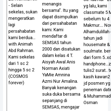
menangis
- Selain
yg lalu, kami
bersama”. Itu yang
sekelas, sukan
classmate 5 
dapat disimpulkan
mengeratkan
sebelum tu 4
dari persahabatan
lagi
Makmur.... No
kami. Kami
persahabatan
Alhamdulillah
mendaftar di
kami berdua...
tahun jadi
SEMSAS tahun
with Animah
housemate &
2000 dan disatukan
Abd Rahman.
soulmate. ber
dalam kelas 4 T.
Kami sekelas
dari form 5..x
Aisyah Awal Anis
dari 1 sc 2
handphone...
Norman Axiati
hingga 5 sc 2
tulis2 surat.. 
YaMie Amnina
(COSMOS
kasih kawan2 
Azmi Nur Amalina.
forever)
jd posmen yg 
Banyak kenangan
peneman dati
suka duka bersama
& Muhammad
sepanjang di
Osman
SEMSAS, mengajar