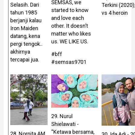
SEMSAS, we
Selasih. Dari
Terkini (2020)
started to know
tahun 1985
vs 4 heroin
and love each
berjanji kalau
other. It doesn’t
Iron Maiden
matter who likes
datang, kena
us. WE LIKE US.
pergi tengok..
akhirnya
#bff
tercapai jua.
#semsas9701
29. Nurul
Shielawati -
“Ketawa bersama,
28. Nornita AM
30. Ida Adi - 