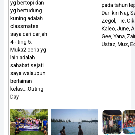
yg bertopi dan
pada tahun le
yg bertudung
Dari kiri Naj, 
kuning adalah
Zegol, Tie, Cik
classmates
Kaleo, June, Asr
saya dari darjah
Gee, Yana, Zai
4 - ting 5.
Ustaz, Muz, Ed
Muka2 ceria yg
lain adalah
sahabat sejati
saya walaupun
berlainan
kelas....Outing
Day