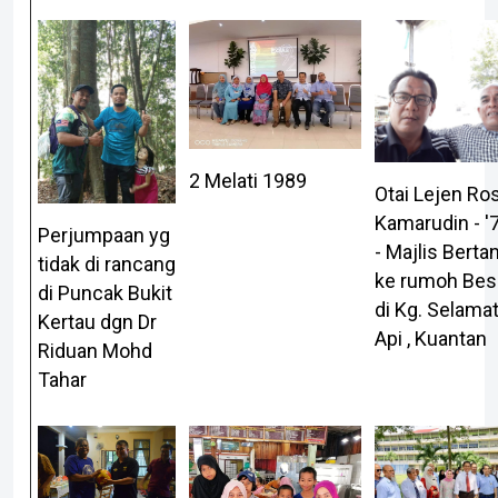
2 Melati 1989
Otai Lejen Ro
Kamarudin - '7
Perjumpaan yg
- Majlis Bert
tidak di rancang
ke rumoh Bes
di Puncak Bukit
di Kg. Selamat
Kertau dgn Dr
Api , Kuantan
Riduan Mohd
Tahar