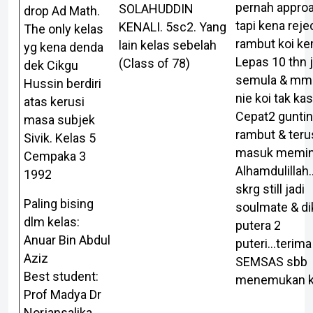
pernah approa
SOLAHUDDIN
drop Ad Math.
tapi kena reje
KENALI. 5sc2. Yang
The only kelas
rambut koi k
lain kelas sebelah
yg kena denda
Lepas 10 thn
(Class of 78)
dek Cikgu
semula & mmg
Hussin berdiri
nie koi tak kas
atas kerusi
Cepat2 gunti
masa subjek
rambut & teru
Sivik. Kelas 5
masuk memin
Cempaka 3
Alhamdulillah.
1992
skrg still jadi
Paling bising
soulmate & di
dlm kelas:
putera 2
Anuar Bin Abdul
puteri...terima
Aziz
SEMSAS sbb
Best student:
menemukan k
Prof Madya Dr
Norjansalika