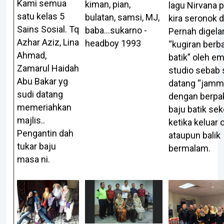
Kami semua
kiman, pian,
lagu Nirvana 
satu kelas 5
bulatan, samsi, MJ,
kira seronok d
Sains Sosial. Tq
baba...sukarno -
Pernah digela
Azhar Aziz, Lina
headboy 1993
“kugiran berb
Ahmad,
batik” oleh e
Zamarul Haidah
studio sebab 
Abu Bakar yg
datang “jamm
sudi datang
dengan berpa
memeriahkan
baju batik sek
majlis..
ketika keluar 
Pengantin dah
ataupun balik
tukar baju
bermalam.
masa ni.