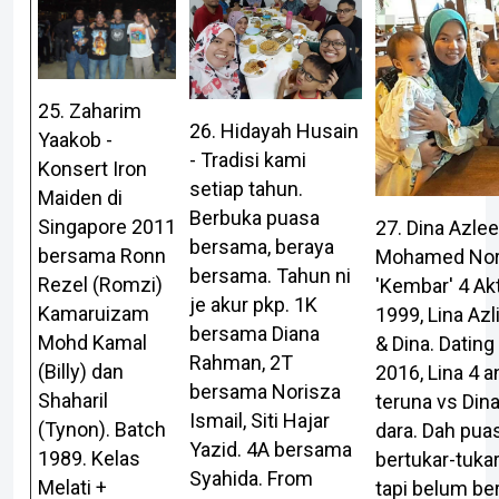
25. Zaharim
26. Hidayah Husain
Yaakob -
- Tradisi kami
Konsert Iron
setiap tahun.
Maiden di
Berbuka puasa
Singapore 2011
27. Dina Azle
bersama, beraya
bersama Ronn
Mohamed Nor
bersama. Tahun ni
Rezel (Romzi)
'Kembar' 4 Akt
je akur pkp. 1K
Kamaruizam
1999, Lina Azl
bersama Diana
Mohd Kamal
& Dina. Dating
Rahman, 2T
(Billy) dan
2016, Lina 4 a
bersama Norisza
Shaharil
teruna vs Din
Ismail, Siti Hajar
(Tynon). Batch
dara. Dah pua
Yazid. 4A bersama
1989. Kelas
bertukar-tukar 
Syahida. From
Melati +
tapi belum ber