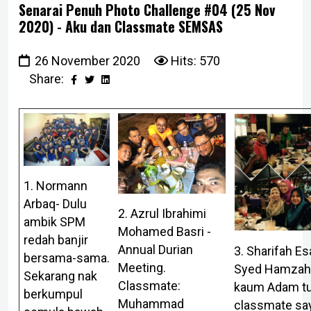
Senarai Penuh Photo Challenge #04 (25 Nov
2020) - Aku dan Classmate SEMSAS
26 November 2020
Hits: 570
Share:
1. Normann
Arbaq- Dulu
2. Azrul Ibrahimi
ambik SPM
Mohamed Basri -
redah banjir
Annual Durian
3. Sharifah E
bersama-sama.
Meeting.
Syed Hamzah 
Sekarang nak
Classmate:
kaum Adam t
berkumpul
Muhammad
classmate sa