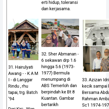
erti hidup, toleransi
dan kerjasama.
32. Sher Abmanan -
6 sekawan drp 1.6
hingga 5.6 (1973-
31. Hairulyati
1977) Bermula
Awang - - K A M
menumpang di
I - di Langgar
33. Azizan Idri
ABS Temerloh dan
Rindu , rhu
kecik sampai b
berpindah ke Bt 8
tapai, trg. Batch
Bersama Abdu
Kuantan. Gambar
'94
Rahman Ambari
bertarikh
Sc1 1974-19
Dari Kiri:- Wan