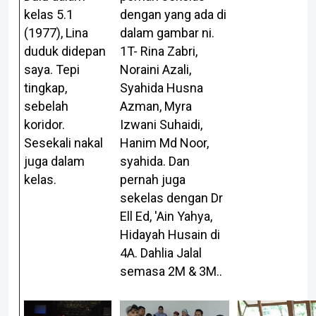
dengan yang ada di
kelas 5.1
dalam gambar ni.
(1977), Lina
1T- Rina Zabri,
duduk didepan
Noraini Azali,
saya. Tepi
Syahida Husna
tingkap,
Azman, Myra
sebelah
Izwani Suhaidi,
koridor.
Hanim Md Noor,
Sesekali nakal
syahida. Dan
juga dalam
pernah juga
kelas.
sekelas dengan Dr
Ell Ed, 'Ain Yahya,
Hidayah Husain di
4A. Dahlia Jalal
semasa 2M & 3M..