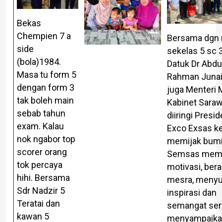
Bekas
Chempien 7 a
Bersama dgn 
side
sekelas 5 sc 
(bola)1984.
Datuk Dr Abdu
Masa tu form 5
Rahman Junai
dengan form 3
juga Menteri
tak boleh main
Kabinet Sara
sebab tahun
diiringi Presi
exam. Kalau
Exco Exsas k
nok ngabor top
memijak bum
scorer orang
Semsas mem
tok percaya
motivasi, ber
hihi. Bersama
mesra, menyu
Sdr Nadzir 5
inspirasi dan
Teratai dan
semangat ser
kawan 5
menyampaika