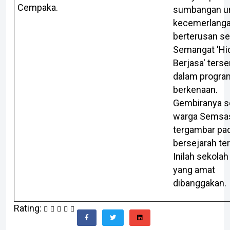
Cempaka.
sumbangan u
kecemerlang
berterusan se
Semangat 'Hi
Berjasa' terse
dalam progra
berkenaan.
Gembiranya s
warga Semsa
tergambar pad
bersejarah te
Inilah sekolah
yang amat
dibanggakan.
Rating: