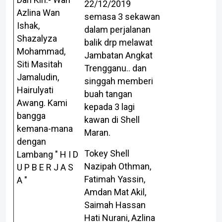
22/12/2019
Azlina Wan
semasa 3 sekawan
Ishak,
dalam perjalanan
Shazalyza
balik drp melawat
Mohammad,
Jambatan Angkat
Siti Masitah
Trengganu.. dan
Jamaludin,
singgah memberi
Hairulyati
buah tangan
Awang. Kami
kepada 3 lagi
bangga
kawan di Shell
kemana-mana
Maran.
dengan
Tokey Shell
Lambang " H I D
Nazipah Othman,
U P B E R J A S
Fatimah Yassin,
A "
Amdan Mat Akil,
Saimah Hassan
Hati Nurani, Azlina