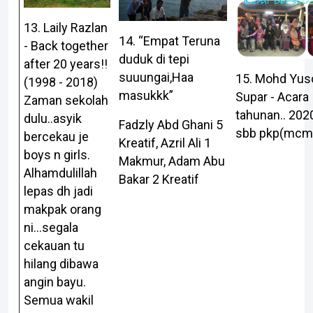
13. Laily Razlan
14. “Empat Teruna
- Back together
duduk di tepi
after 20 years!!
suuungai,Haa
15. Mohd Yus
(1998 - 2018)
masukkk”
Supar - Acara
Zaman sekolah
tahunan.. 202
dulu..asyik
Fadzly Abd Ghani 5
sbb pkp(mcm²
bercekau je
Kreatif, Azril Ali 1
boys n girls.
Makmur, Adam Abu
Alhamdulillah
Bakar 2 Kreatif
lepas dh jadi
makpak orang
ni...segala
cekauan tu
hilang dibawa
angin bayu.
Semua wakil