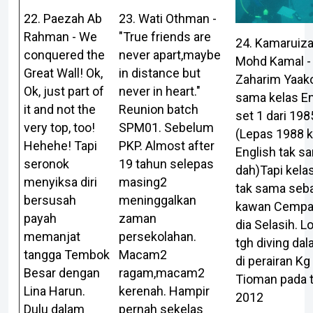
23. Wati Othman -
22. Paezah Ab
"True friends are
Rahman - We
24. Kamaruiz
never apart,maybe
conquered the
Mohd Kamal -
in distance but
Great Wall! Ok,
Zaharim Yaak
never in heart."
Ok, just part of
sama kelas En
Reunion batch
it and not the
set 1 dari 19
SPM01. Sebelum
very top, too!
(Lepas 1988 k
PKP. Almost after
Hehehe! Tapi
English tak s
19 tahun selepas
seronok
dah)Tapi kelas
masing2
menyiksa diri
tak sama seb
meninggalkan
bersusah
kawan Cempak
zaman
payah
dia Selasih. L
persekolahan.
memanjat
tgh diving dal
Macam2
tangga Tembok
di perairan Kg
ragam,macam2
Besar dengan
Tioman pada 
kerenah. Hampir
Lina Harun.
2012
pernah sekelas
Dulu dalam