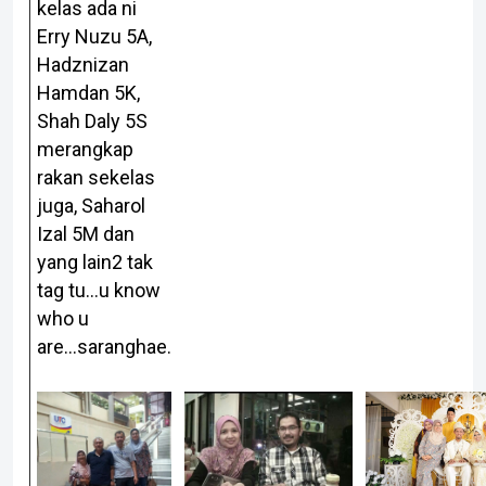
kelas ada ni
Erry Nuzu 5A,
Hadznizan
Hamdan 5K,
Shah Daly 5S
merangkap
rakan sekelas
juga, Saharol
Izal 5M dan
yang lain2 tak
tag tu...u know
who u
are...saranghae.