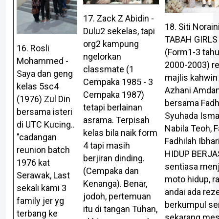
17. Zack Z Abidin -
18. Siti Noraini
Dulu2 sekelas, tapi
TABAH GIRLS
org2 kampung
16. Rosli
(Form1-3 tah
ngelorkan
Mohammed -
2000-2003) r
classmate (1
Saya dan geng
majlis kahwin
Cempaka 1985 - 3
kelas 5sc4
Azhani Amdan
Cempaka 1987)
(1976) Zul Din
bersama Fadh
tetapi berlainan
bersama isteri
Syuhada Ismai
asrama. Terpisah
di UTC Kucing..
Nabila Teoh, F
kelas bila naik form
"cadangan
Fadhilah Ibhar
4 tapi masih
reunion batch
HIDUP BERJA
berjiran dinding.
1976 kat
sentiasa menj
(Cempaka dan
Serawak, Last
moto hidup, r
Kenanga). Benar,
sekali kami 3
andai ada rez
jodoh, pertemuan
family jer yg
berkumpul se
itu di tangan Tuhan,
terbang ke
sekarang mes